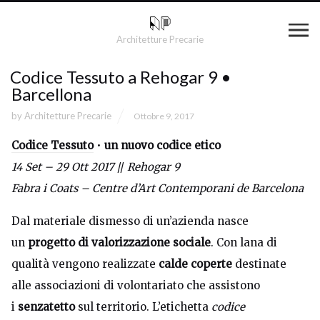
Architetture Precarie
Codice Tessuto a Rehogar 9 •
Barcellona
by
Architetture Precarie
Ottobre 9, 2017
Codice Tessuto
•
un nuovo codice etico
14 Set – 29 Ott 2017
//
Rehogar 9
Fabra i Coats – Centre d’Art Contemporani de Barcelona
Dal materiale dismesso di un’azienda nasce
un
progetto di valorizzazione sociale
. Con lana di
qualità vengono realizzate
calde coperte
destinate
alle associazioni di volontariato che assistono
i
senzatetto
sul territorio. L’etichetta
codice