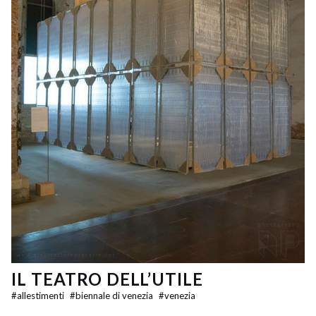
IL TEATRO DELL’UTILE
#
allestimenti
#
biennale di venezia
#
venezia