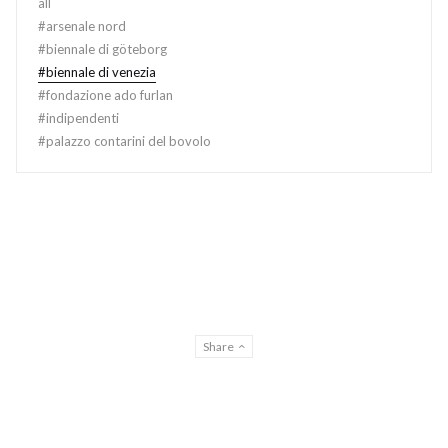
all
#
arsenale nord
#
biennale di göteborg
#
biennale di venezia
#
fondazione ado furlan
#
indipendenti
#
palazzo contarini del bovolo
Share
Privacy & Cookies