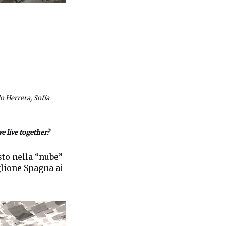
 Herrera, Sofía
e live together?
to nella “nube”
glione Spagna ai