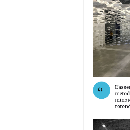
L’asse
metodi
minoic
rotond