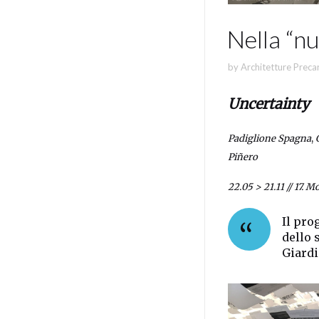
Nella “n
by
Architetture Preca
Uncertainty
Padiglione Spagna
,
Piñero
22.05 > 21.11 // 17. 
Il pro
dello 
Giardi