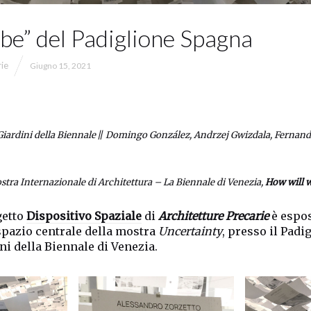
ube” del Padiglione Spagna
rie
Giugno 15, 2021
Giardini della Biennale
//
Domingo González, Andrzej Gwizdala, Fernando
Mostra Internazionale di Architettura – La Biennale di Venezia,
How will w
getto
Dispositivo Spaziale
di
Architetture Precarie
è espos
spazio centrale della mostra
Uncertainty
, presso il Padi
ni della Biennale di Venezia.